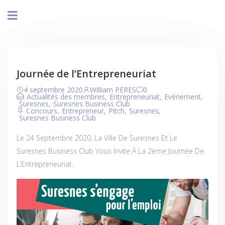
Journée de l’Entrepreneuriat
4 septembre 2020
William PERES
0
Actualités des membres
,
Entrepreneuriat
,
Evénement
,
Suresnes
,
Suresnes Business Club
Concours
,
Entrepreneur
,
Pitch
,
Suresnes
,
Suresnes Business Club
Le 24 Septembre 2020, La Ville De Suresnes Et Le
Suresnes Business Club Vous Invite À La 2ème Journée De
L’Entrepreneuriat.