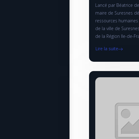
Lancé par Béatrice de
maire de Suresnes dé
ressources humaines e
de la ville de Suresne
de la Région Ile-de-F
Lire la suite