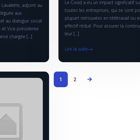
Le Covid a eu un impact significatif su
 Lavalette, adjoint au
toutes les entreprises, qui se sont po
léguée aux
plupart retrouvées en télétravail ou e
t au dialogue social
effectif réduit. Pour assurer la contin
s et Vice-présidente
leur […]
rance chargée […]
Lire la suite
1
2