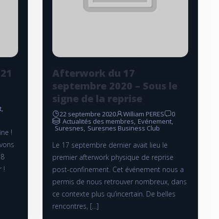
021
Afterwork du 17
septembre 2020 – Sous le
signe de la reprise
t
,
22 septembre 2020
William PERES
0
Actualités des membres
,
Evénement
,
Suresnes
,
Suresnes Business Club
ne !
avons
Le 17 septembre dernier avait lieu le
 8
premier afterwork physique de reprise
 !
post-confinement. Cet événement nous a
permis de nous retrouver nombreux, dans
ce contexte plus qu’incertain. De belles
rencontres, […]