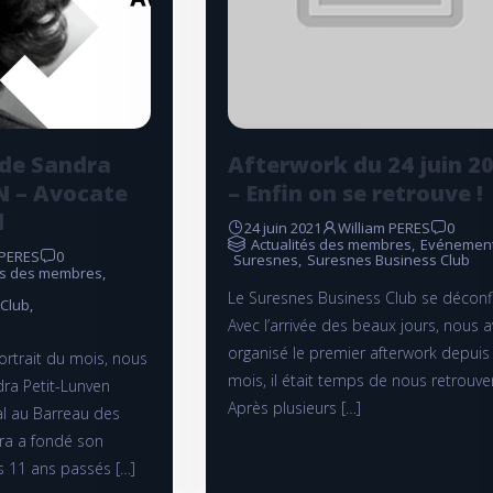
 de Sandra
Afterwork du 24 juin 2
 – Avocate
– Enfin on se retrouve !
l
24 juin 2021
William PERES
0
Actualités des membres
,
Evénemen
 PERES
0
Suresnes
,
Suresnes Business Club
tés des membres
,
Le Suresnes Business Club se déconfi
 Club
,
Avec l’arrivée des beaux jours, nous 
organisé le premier afterwork depuis
ortrait du mois, nous
mois, il était temps de nous retrouver
ra Petit-Lunven
Après plusieurs […]
al au Barreau des
ra a fondé son
s 11 ans passés […]