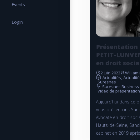
Events
Login
Présentation
PETIT-LUNVEN
en droit socia
2 juin 2022
William
Actualités
,
Actuali
Suresnes
Suresnes Business
Vidéo de présentation
Aujourd’hui dans ce p
vous présentons Sand
Avocate en droit soci
Hauts-de-Seine, Sand
cabinet en 2019 aprè