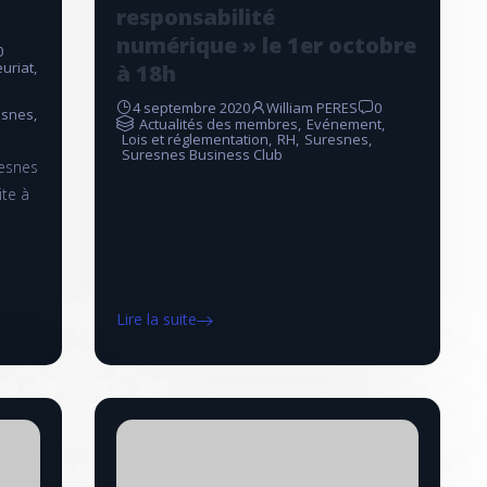
responsabilité
numérique » le 1er octobre
0
uriat
,
à 18h
4 septembre 2020
William PERES
0
esnes
,
Actualités des membres
,
Evénement
,
Lois et réglementation
,
RH
,
Suresnes
,
Suresnes Business Club
resnes
ite à
Lire la suite