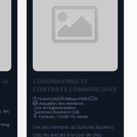
 la
CORONAVIRUS ET
u
CONTRATS COMMERCIAUX
19 avril 2020
William PERES
0
Actualités des membres
,
Lois et réglementation
,
t
,
RH
,
Suresnes Business Club
Contrats
,
COVID-19
,
Vente
rning
,
L’un des membres du Suresnes Business
Club, les avocats à la Cour de chez