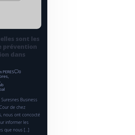
elles sont les
e prévention
ion dans
am PERES
0
bres
,
,
ub
ial
 Suresnes Business
a Cour de chez
, nous ont concocté
our informer les
ses que nous […]