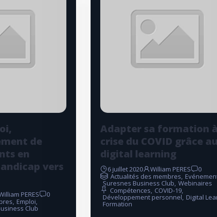
oi,
Adapter sa formation à
ement de
crise du COVID grâce a
nts en
digital learning
handicap vers
6 juillet 2020
William PERES
0
Actualités des membres
,
Evénemen
Suresnes Business Club
,
Webinaires
Compétences
,
COVID-19
,
William PERES
0
Développement personnel
,
Digital Lea
bres
,
Emploi
,
Formation
usiness Club