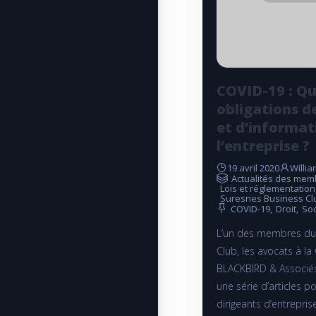
COVID-19 : Qu
obligations d
et d’informat
l’entreprise ?
19 avril 2020
Willi
Actualités des mem
Lois et réglementation
Suresnes Business Cl
COVID-19
,
Droit
,
Soc
L’un des membres du
Club, les avocats à l
BLACKBIRD & Associés
une série d’articles p
dirigeants d’entrepri