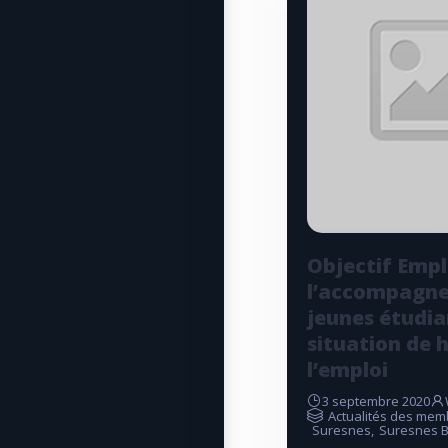
Objectif Empl
l’accompagn
jeunes étudia
situation de 
l’emploi
3 septembre 2020
Actualités des mem
Suresnes
,
Suresnes B