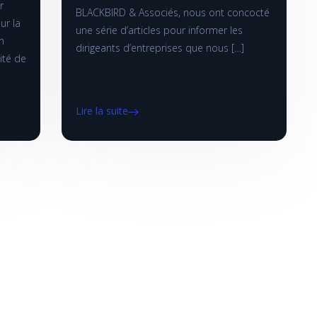
r
BLACKBIRD & Associés, nous ont concocté
ur la
une série d’articles pour informer les
n
dirigeants d’entreprises que nous […]
uité de
Lire la suite