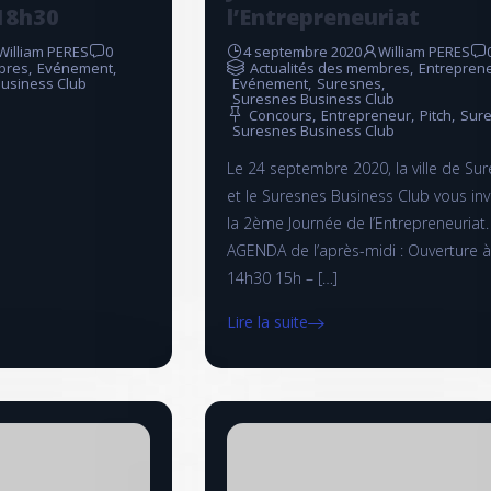
18h30
l’Entrepreneuriat
William PERES
0
4 septembre 2020
William PERES
bres
,
Evénement
,
Actualités des membres
,
Entreprene
usiness Club
Evénement
,
Suresnes
,
Suresnes Business Club
Concours
,
Entrepreneur
,
Pitch
,
Sur
Suresnes Business Club
Le 24 septembre 2020, la ville de Su
et le Suresnes Business Club vous inv
la 2ème Journée de l’Entrepreneuriat.
AGENDA de l’après-midi : Ouverture à
14h30 15h – […]
Lire la suite