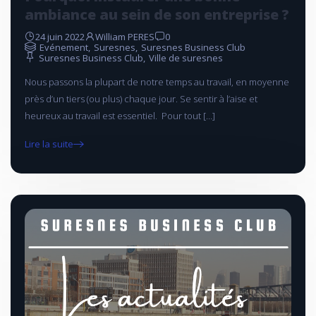
ambiance au sein de son entreprise ?
24 juin 2022
William PERES
0
Evénement
,
Suresnes
,
Suresnes Business Club
Suresnes Business Club
,
Ville de suresnes
Nous passons la plupart de notre temps au travail, en moyenne
près d’un tiers (ou plus) chaque jour. Se sentir à l’aise et
heureux au travail est essentiel. Pour tout […]
Lire la suite