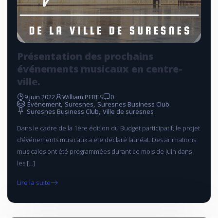
Présentation des prochains
événements musicaux en centre-
ville.
9 juin 2022
William PERES
0
Evénement
,
Suresnes
,
Suresnes Business Club
Suresnes Business Club
,
Ville de suresnes
Dans le cadre de la 1ère édition du Budget participatif, le projet
d’événements musicaux a été déclaré lauréat. Des animations
musicales ont été programmées durant ce mois de juin dans
les […]
Lire la suite