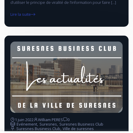
d’utiliser le principe de viralité de l’information pour faire […]
Lire la suite
1 juin 2022
William PERES
0
Evénement
,
Suresnes
,
Suresnes Business Club
Suresnes Business Club
,
Ville de suresnes