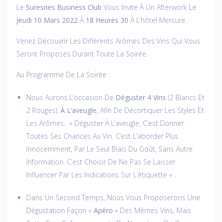
Le
Suresnes Business Club
Vous Invite À Un Afterwork Le
Jeudi 10 Mars 2022
À
18 Heures
30
À L’hôtel Mercure.
Venez Découvrir Les Différents Arômes Des Vins Qui Vous
Seront Proposés Durant Toute La Soirée.
Au Programme De La Soirée :
Nous Aurons L’occasion De
Déguster 4 Vins
(2 Blancs Et
2 Rouges),
À L’aveugle
, Afin De Décortiquer Les Styles Et
Les Arômes. » Déguster À L’aveugle, C’est Donner
Toutes Ses Chances Au Vin. C’est L’aborder Plus
Innocemment, Par Le Seul Biais Du Goût, Sans Autre
Information. C’est Choisir De Ne Pas Se Laisser
Influencer Par Les Indications Sur L’étiquette « .
Dans Un Second Temps, Nous Vous Proposerons Une
Dégustation Façon «
Apéro
» Des Mêmes Vins, Mais