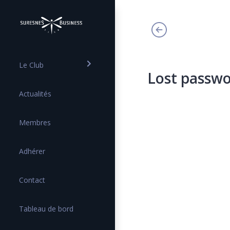
Le Club
Lost passw
Actualités
Membres
Adhérer
Contact
Tableau de bord