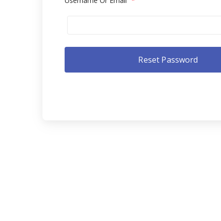
Username Or Email
*