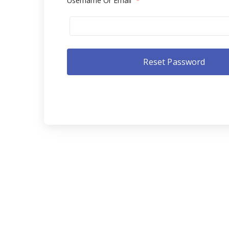
Username Or Email
*