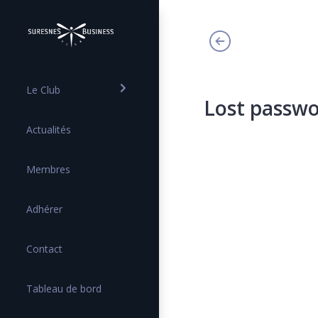
Le Club
Lost passw
Actualités
Membres
Adhérer
Contact
Tableau de bord