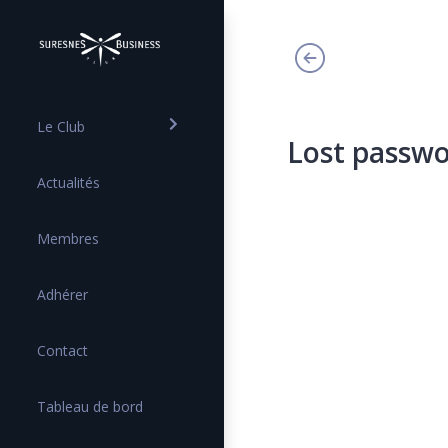
Le Club
Lost passw
Actualités
Membres
Adhérer
Contact
Tableau de bord