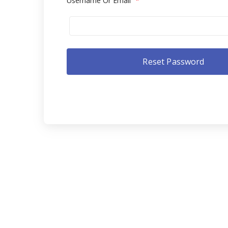
Username Or Email
*