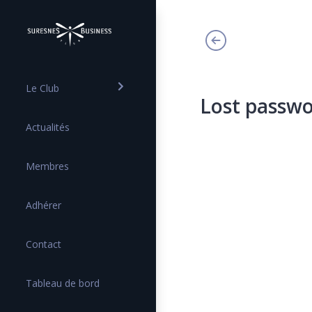
Le Club
Lost passw
Actualités
Membres
Adhérer
Contact
Tableau de bord