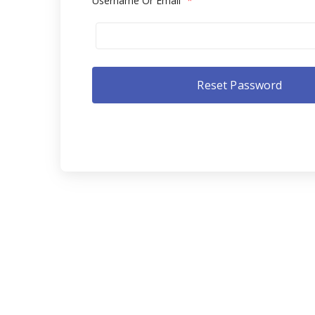
Username Or Email
*