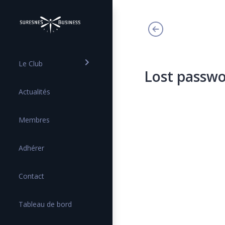
Le Club
Lost passw
Actualités
Membres
Adhérer
Contact
Tableau de bord