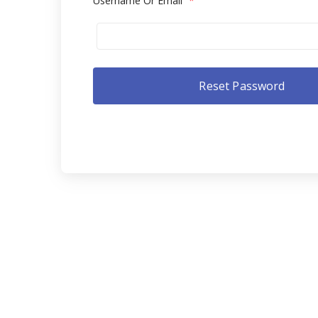
Username Or Email
*