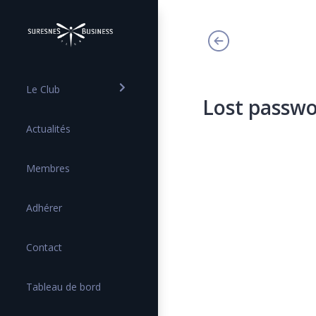
Le Club
Lost passw
Actualités
Membres
Adhérer
Contact
Tableau de bord