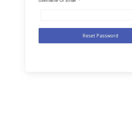
Username Or Email
*