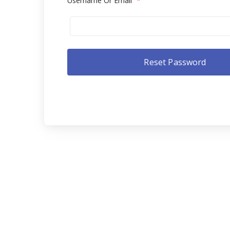
Username Or Email
*