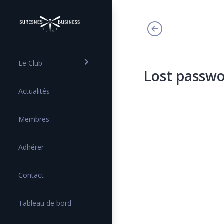
Le Club
Lost passw
Actualités
Membres
Adhérer
Contact
Tableau de bord