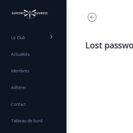
Le Club
Lost passw
Actualités
Membres
Adhérer
Contact
Tableau de bord