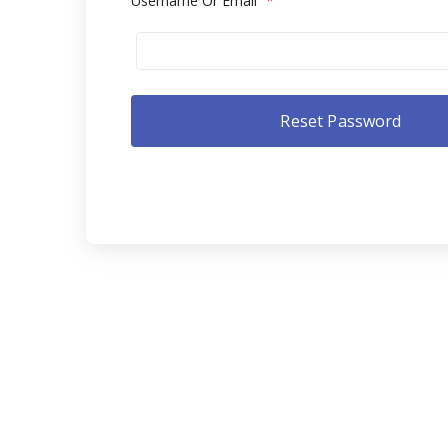
Username Or Email
*