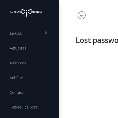
Le Club
Lost passw
Actualités
Membres
Adhérer
Contact
Tableau de bord