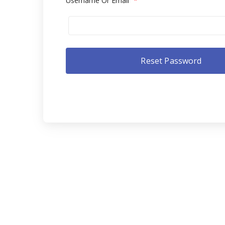
Username Or Email
*