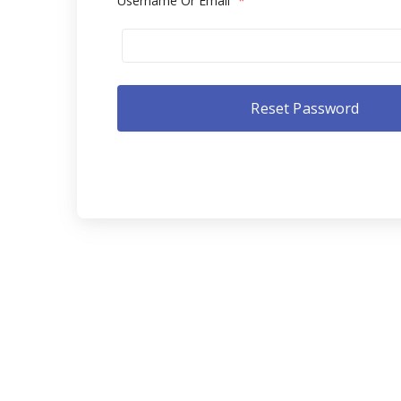
Username Or Email
*