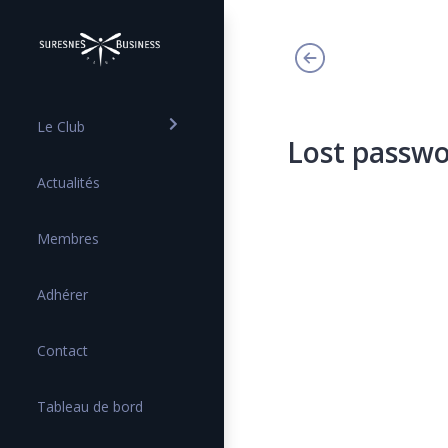
Le Club
Lost passw
Actualités
Membres
Adhérer
Contact
Tableau de bord