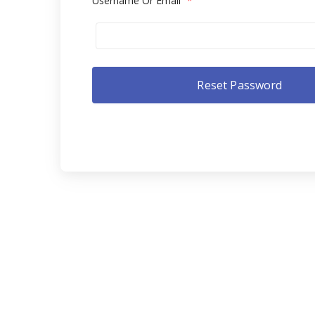
Username Or Email
*