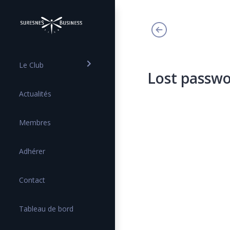
Le Club
Lost passw
Actualités
Membres
Adhérer
Contact
Tableau de bord