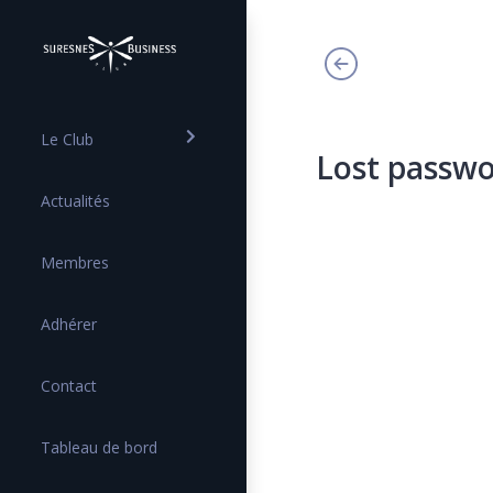
Le Club
Lost passw
Actualités
Membres
Adhérer
Contact
Tableau de bord