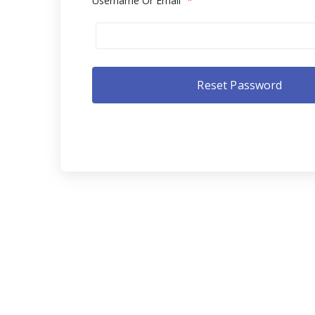
Username Or Email
*