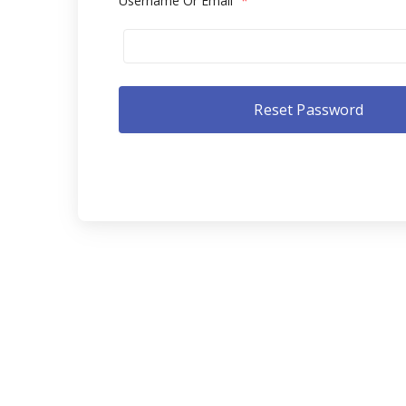
Username Or Email
*