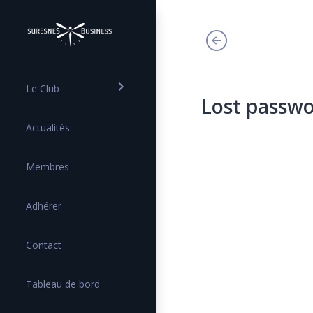
Le Club
Lost passw
Actualités
Membres
Adhérer
Contact
Tableau de bord