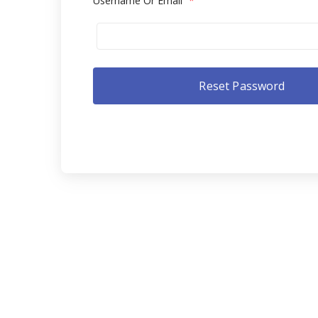
Username Or Email
*