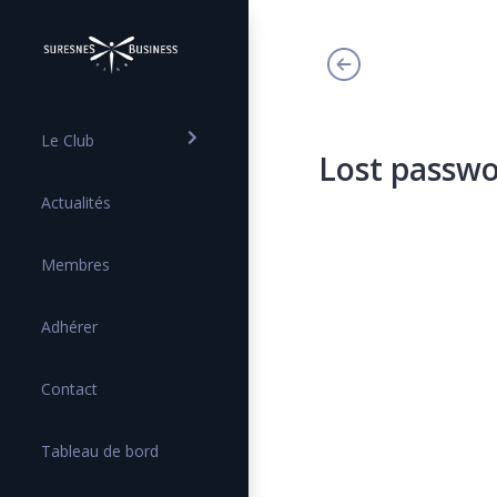
Le Club
Lost passw
Actualités
Membres
Adhérer
Contact
Tableau de bord