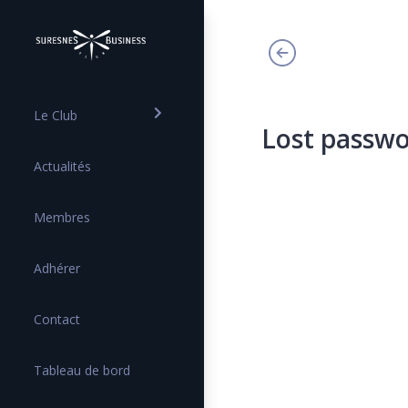
Le Club
Lost passw
Actualités
Membres
Adhérer
Contact
Tableau de bord