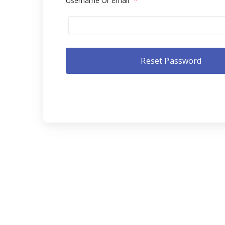
Username Or Email
*