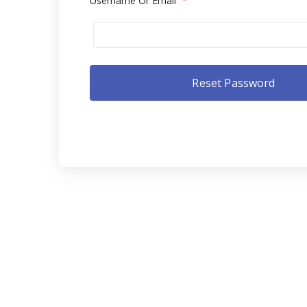
Username Or Email
*