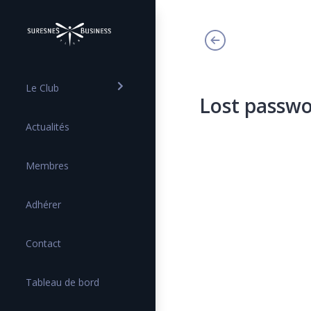
Le Club
Lost passw
Actualités
Membres
Adhérer
Contact
Tableau de bord